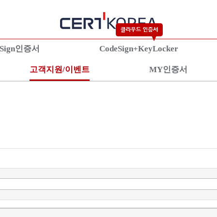
eSign인증서
CodeSign+KeyLocker
고객지원/이벤트
MY인증서
란?
KeyLocker란?
S/
증서란?
상품안내
상
상품신청
상
설치가이드
설