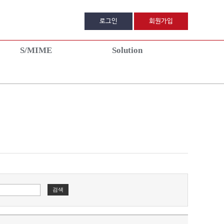
로그인
회원가입
S/MIME
Solution
MIME이란?
DigiCert TLM
공지사항
품안내
컨설팅 신청
자주묻는질문
품신청
1:1문의
치가이드
견적서신청
파트너 프로그
이벤트