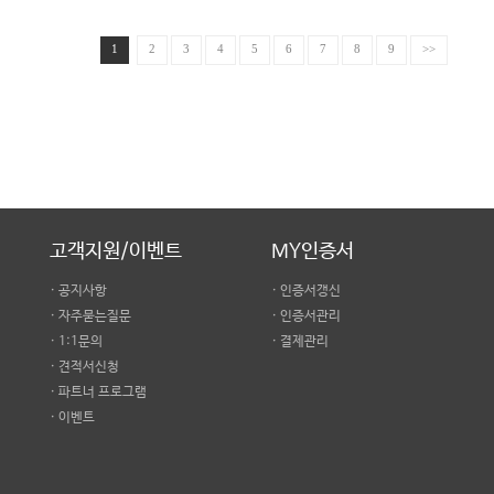
1
2
3
4
5
6
7
8
9
>>
고객지원/이벤트
MY인증서
· 공지사항
· 인증서갱신
· 자주묻는질문
· 인증서관리
· 1:1문의
· 결제관리
· 견적서신청
· 파트너 프로그램
· 이벤트