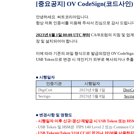
[
중요공지
]
OV CodeSign(코드사
안녕하세요
.
써트코리아입니다
.
항상 저희 인증서를 이용해 주셔서 진심으로 감사 드립니
2023년 6월 1일 00:00 UTC 부터
CA/B포럼의 지침 및 업계 표
장 및 설치되어야 합니다.
이에 따라 기존의 파일 형식으로 발급되었던 OV CodeSig
USB Token으로 변경 시 개인키가 외부로 복사되거나 추
■
시행일자
인증기관
시행일자
DigiCert
2023
년
6
월
1
일
DigiC
Sectigo
2023
년
5
월
8
일
Secti
■
변경사항 및 영향도
-
시행일자 이후 신규
/
갱신
/
재발급 시
USB Token
또는
HS
- USB Token
및
HSM
은
FIPS 140 Level 2
또는
Common Cri
- USB Token(eToken 5110 CC)
이 없거나
, HSM
을 사용하지