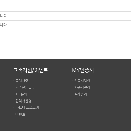
립니다.
합니다.
고객지원/이벤트
MY인증서
· 공지사항
· 인증서갱신
· 자주묻는질문
· 인증서관리
· 1:1문의
· 결제관리
· 견적서신청
· 파트너 프로그램
· 이벤트