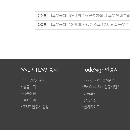
[휴무공지] 5월 1일(월) 근로자의 날 휴무 안내드
이전글
[휴무공지] 12월 30일(금) 오후 12시 단축 근무 
다음글
SSL / TLS인증서
CodeSign인증서
· SSL 인증서란?
· CodeSign인증서란?
· 상품보기
· EV CodeSign인증서란?
· 상품신청
· 상품보기
· 설치가이드
· 상품신청
· TEST 인증서 신청
· 설치가이드