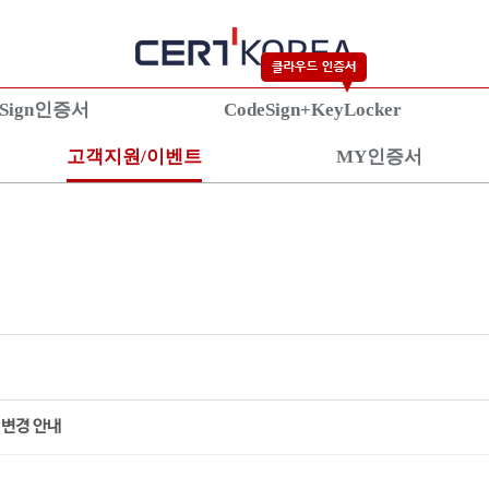
eSign인증서
CodeSign+KeyLocker
고객지원/이벤트
MY인증서
란?
KeyLocker란?
S/
증서란?
상품안내
상
상품신청
상
설치가이드
설
 변경 안내