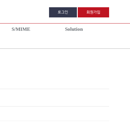
로그인
회원가입
S/MIME
Solution
MIME이란?
DigiCert TLM
공지사항
품안내
컨설팅 신청
자주묻는질문
품신청
1:1문의
치가이드
견적서신청
파트너 프로그
이벤트