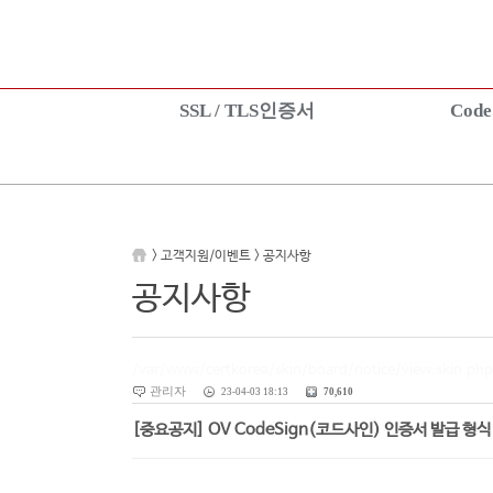
SSL / TLS인증서
Cod
SSL 인증서란?
CodeSign인증서
상품보기
EV CodeSign인
상품신청
상품보기
설치가이드
상품신청
> 고객지원/이벤트 > 공지사항
TEST 인증서 신청
설치가이드
공지사항
/var/www/certkorea/skin/board/notice/view.skin.php
관리자
23-04-03 18:13
70,610
[중요공지] OV CodeSign(코드사인) 인증서 발급 형식